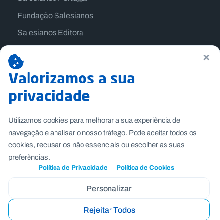
Fundação Salesianos
Salesianos Editora
Família Salesiana
×
Missão Dom Bosco
Valorizamos a sua
Jogos Nacionais Salesianos
privacidade
Utilizamos cookies para melhorar a sua experiência de
navegação e analisar o nosso tráfego. Pode aceitar todos os
cookies, recusar os não essenciais ou escolher as suas
preferências.
Política de Privacidade
Política de Cookies
Personalizar
Rejeitar Todos
Copyright © Fundação Salesianos