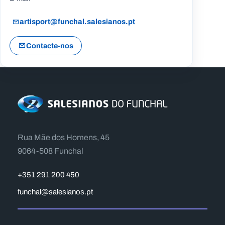
artisport@funchal.salesianos.pt
Contacte-nos
Rua Mãe dos Homens, 45
9064-508 Funchal
+351 291 200 450
funchal@salesianos.pt