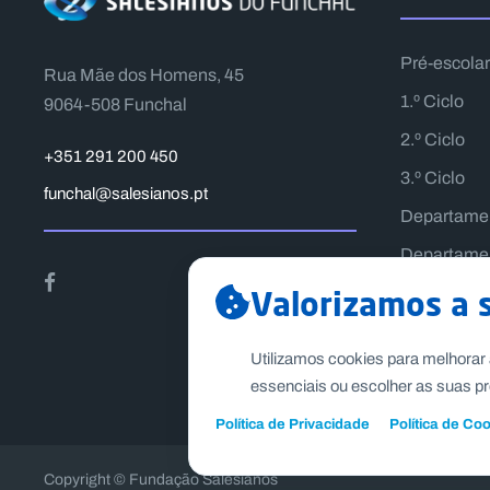
Pré-escolar
Rua Mãe dos Homens, 45
1.º Ciclo
9064-508 Funchal
2.º Ciclo
+351 291 200 450
3.º Ciclo
funchal@salesianos.pt
Departame
Departamen
Valorizamos a 
Utilizamos cookies para melhorar 
essenciais ou escolher as suas pr
Política de Privacidade
Política de Co
Copyright © Fundação Salesianos