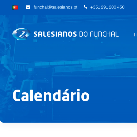
funchal@salesianos.pt
+351 291 200 450
I
Calendário