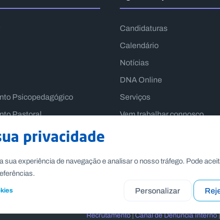
Candidaturas
Calendário
Notícias
DNA Online
nto Psicopedagógico
Serviços
to Pastoral
Vem trabalhar connosco
Contactos
sua privacidade
a sua experiência de navegação e analisar o nosso tráfego. Pode aceit
eferências.
Personalizar
Reje
okies
Recrutamento
|
Canal de Denúncia Interno