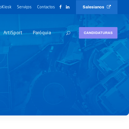
Salesianos
oKiosk
Serviços
Contactos
ArtiSport
Paróquia
CANDIDATURAS