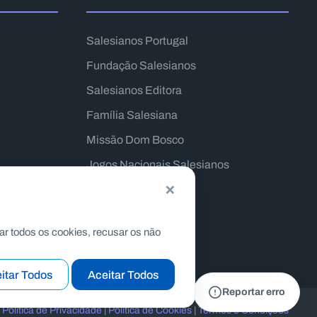
Salesianos Portugal
Fundação Salesianos
Salesianos Editora
Família Salesiana
Missão Dom Bosco
Jogos Nacionais Salesianos
×
ar todos os cookies, recusar os não
itar Todos
Aceitar Todos
Reportar erro
|
Politica de Privacidade
|
Politica de Cookies
|
Termos e Condições