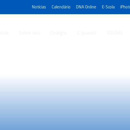
Notícias
Calendário
DNA Online
E-Scola
iPhot
nício
Sobre nós
Colégio
C. Juvenil
SOLSAL