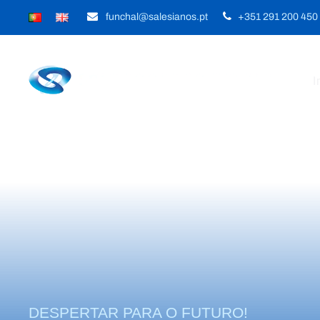
funchal@salesianos.pt
+351 291 200 450
I
DESPERTAR PARA O FUTURO!