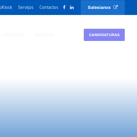
Salesianos
oKiosk
Serviços
Contactos
ArtiSport
Paróquia
CANDIDATURAS