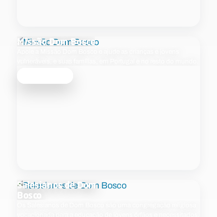
Missão Dom Bosco
Apoie a Missão Dom Bosco e ajude as crianças e jovens
vulneráveis, e suas famílias, em Portugal e no resto do mundo.
Saber mais
Salesianos de Dom
Bosco
Os Salesianos de Dom Bosco são uma congregação religiosa
vocacionada para a educação de jovens órfãos e necessitados.