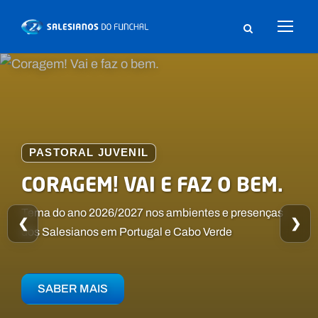
SALESIANOS DO FUNCHAL:
PASTORAL JUVENIL
ARTISPORT
AO RITMO DO CORAÇÃO
CORAGEM! VAI E FAZ O BEM.
Conheça as atividades do ArtiSport
Uma proposta educativa inovadora, baseada nos
Tema do ano 2026/2027 nos ambientes e presenças
❮
❯
valores e na alegria de Dom Bosco.
dos Salesianos em Portugal e Cabo Verde
SABER MAIS
SABER MAIS
SABER MAIS