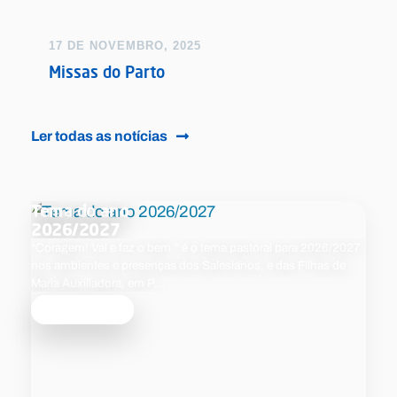
17 DE NOVEMBRO, 2025
Missas do Parto
Ler todas as notícias
Tema do ano
2026/2027
“Coragem! Vai e faz o bem.” é o tema pastoral para 2026/2027
nos ambientes e presenças dos Salesianos, e das Filhas de
Maria Auxiliadora, em P…
Saber mais