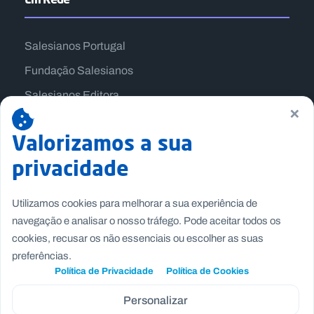
Salesianos Portugal
Fundação Salesianos
Salesianos Editora
×
Família Salesiana
Valorizamos a sua
Missão Dom Bosco
privacidade
Jogos Nacionais Salesianos
Utilizamos cookies para melhorar a sua experiência de
navegação e analisar o nosso tráfego. Pode aceitar todos os
cookies, recusar os não essenciais ou escolher as suas
preferências.
Política de Privacidade
Política de Cookies
Personalizar