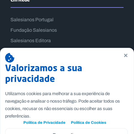
Salesianos Portugal
Fundação Salesianos
Salesianos Editora
Família Salesiana
×
Missão Dom Bosco
Valorizamos a sua
Jogos Nacionais Salesianos
privacidade
Utilizamos cookies para melhorar a sua experiência de
navegação e analisar o nosso tráfego. Pode aceitar todos os
cookies, recusar os não essenciais ou escolher as suas
preferências.
Política de Privacidade
Política de Cookies