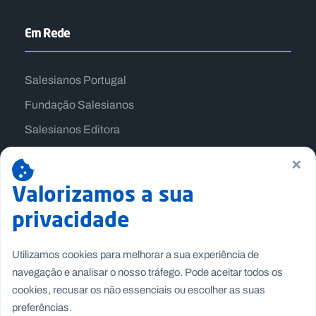
Em Rede
Salesianos Portugal
Fundação Salesianos
Salesianos Editora
Família Salesiana
×
Missão Dom Bosco
Valorizamos a sua
Jogos Nacionais Salesianos
privacidade
Utilizamos cookies para melhorar a sua experiência de
navegação e analisar o nosso tráfego. Pode aceitar todos os
cookies, recusar os não essenciais ou escolher as suas
preferências.