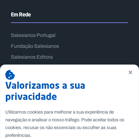
Em Rede
Salesianos Portugal
Fundação Salesianos
Salesianos Editora
Família Salesiana
×
Missão Dom Bosco
Valorizamos a sua
Jogos Nacionais Salesianos
privacidade
Utilizamos cookies para melhorar a sua experiência de
navegação e analisar o nosso tráfego. Pode aceitar todos os
cookies, recusar os não essenciais ou escolher as suas
preferências.