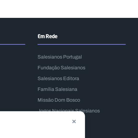
Em Rede
Salesianos Portugal
Fundação Salesianos
Salesianos Editora
Família Salesiana
Missão Dom Bosco
Jogos Nacionais Salesianos
×