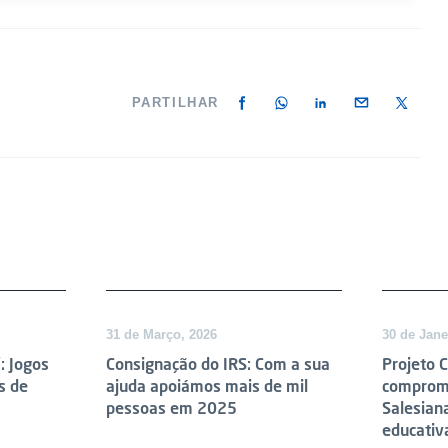
PARTILHAR
DESTAQUE
31 de Março, 2026
30 de Jane
: Jogos
Consignação do IRS: Com a sua
Projeto 
s de
ajuda apoiámos mais de mil
compromi
pessoas em 2025
Salesian
educativ