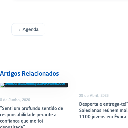
←
Agenda
Artigos Relacionados
DESTAQUE
29 de Abril, 2026
8 de Junho, 2026
Desperta e entrega-te!”
“Senti um profundo sentido de
Salesianos reúnem mai
responsabilidade perante a
1100 jovens em Évora
confiança que me foi
depositada”