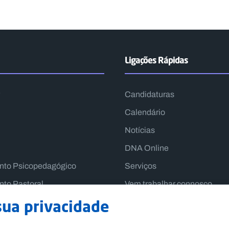
Ligações Rápidas
Candidaturas
Calendário
Notícias
DNA Online
nto Psicopedagógico
Serviços
to Pastoral
Vem trabalhar connosco
Contactos
sua privacidade