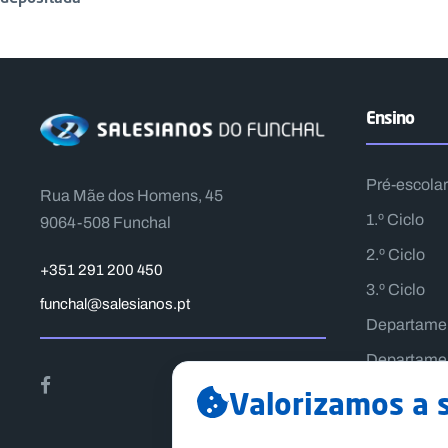
Ensino
Pré-escolar
Rua Mãe dos Homens, 45
1.º Ciclo
9064-508 Funchal
2.º Ciclo
+351 291 200 450
3.º Ciclo
funchal@salesianos.pt
Departame
Departamen
Valorizamos a 