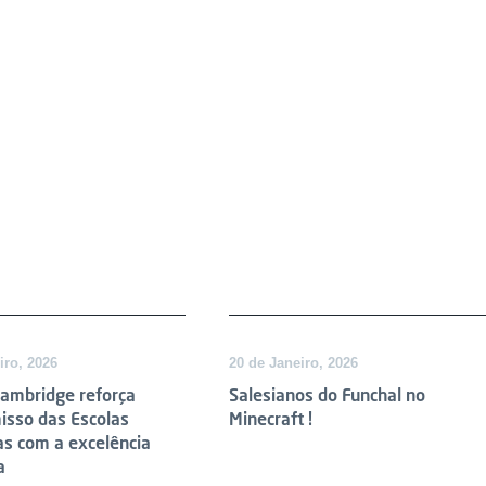
iro, 2026
20 de Janeiro, 2026
Cambridge reforça
Salesianos do Funchal no
sso das Escolas
Minecraft !
as com a excelência
a