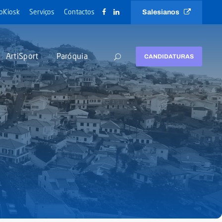
Salesianos
oKiosk
Serviços
Contactos
ArtiSport
Paróquia
CANDIDATURAS