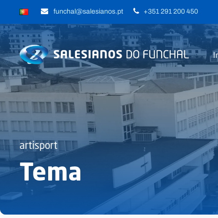
funchal@salesianos.pt
+351 291 200 450
I
artisport
Tema