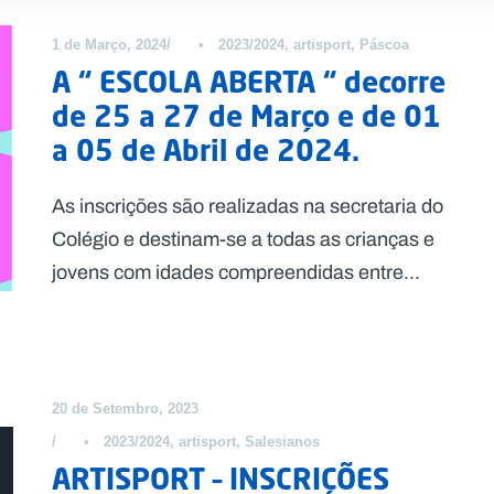
1 de Março, 2024
•
2023/2024
,
artisport
,
Páscoa
A “ ESCOLA ABERTA “ decorre
de 25 a 27 de Março e de 01
a 05 de Abril de 2024.
As inscrições são realizadas na secretaria do
Colégio e destinam-se a todas as crianças e
jovens com idades compreendidas entre...
20 de Setembro, 2023
•
2023/2024
,
artisport
,
Salesianos
ARTISPORT – INSCRIÇÕES