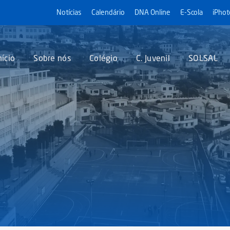
Notícias
Calendário
DNA Online
E-Scola
iPhot
nício
Sobre nós
Colégio
C. Juvenil
SOLSAL