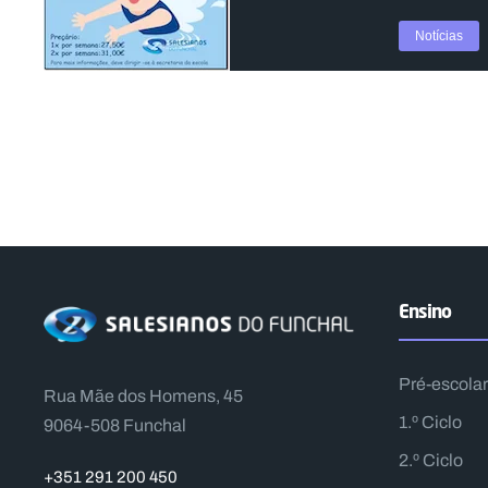
Notícias
Ensino
Pré-escolar
Rua Mãe dos Homens, 45
1.º Ciclo
9064-508 Funchal
2.º Ciclo
+351 291 200 450