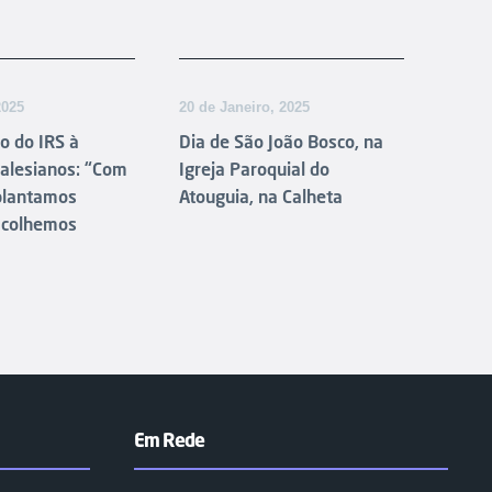
2025
20 de Janeiro, 2025
o do IRS à
Dia de São João Bosco, na
alesianos: “Com
Igreja Paroquial do
 plantamos
Atouguia, na Calheta
 colhemos
Em Rede