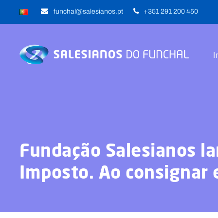
funchal@salesianos.pt
+351 291 200 450
I
Fundação Salesianos l
Imposto. Ao consignar 