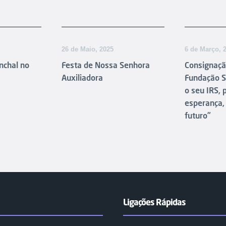
26 de Maio, 2025
6 de Março, 
nchal no
Festa de Nossa Senhora
Consignaçã
Auxiliadora
Fundação S
o seu IRS,
esperança,
futuro”
Ligações Rápidas