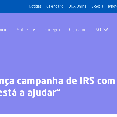
Notícias
Calendário
DNA Online
E-Scola
iPhot
nício
Sobre nós
Colégio
C. Juvenil
SOLSAL
ança campanha de IRS com
está a ajudar”