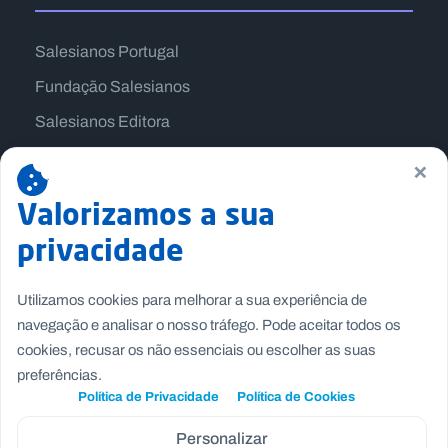
Salesianos Portugal
Fundação Salesianos
Salesianos Editora
Família Salesiana
×
Missão Dom Bosco
Valorizamos a sua
Jogos Nacionais Salesianos
privacidade
Utilizamos cookies para melhorar a sua experiência de
navegação e analisar o nosso tráfego. Pode aceitar todos os
cookies, recusar os não essenciais ou escolher as suas
preferências.
Política de Privacidade
Política de Cookies
Personalizar