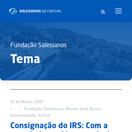
Fundação Salesianos
Tema
Artigos
DESTAQUE
31 de Março, 2026
•
Fundação Salesianos
,
Missão Dom Bosco
,
Solidariedade
,
SolSal
Consignação do IRS: Com a