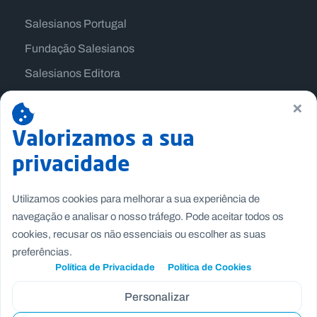
Salesianos Portugal
Fundação Salesianos
Salesianos Editora
Família Salesiana
×
Missão Dom Bosco
Valorizamos a sua
Jogos Nacionais Salesianos
privacidade
Utilizamos cookies para melhorar a sua experiência de
navegação e analisar o nosso tráfego. Pode aceitar todos os
cookies, recusar os não essenciais ou escolher as suas
preferências.
Política de Privacidade
Política de Cookies
Personalizar