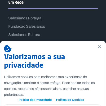
Em Rede
Salesianos Portugal
Fundação Salesianos
Salesianos Editora
Família Salesiana
×
Missão Dom Bosco
Valorizamos a sua
Jogos Nacionais Salesianos
privacidade
Utilizamos cookies para melhorar a sua experiência de
navegação e analisar o nosso tráfego. Pode aceitar todos os
cookies, recusar os não essenciais ou escolher as suas
preferências.
Política de Privacidade
Política de Cookies