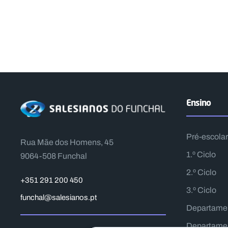
Ensino
Pré-escolar
Rua Mãe dos Homens, 45
1.º Ciclo
9064-508 Funchal
2.º Ciclo
+351 291 200 450
3.º Ciclo
funchal@salesianos.pt
Departame
Departamen