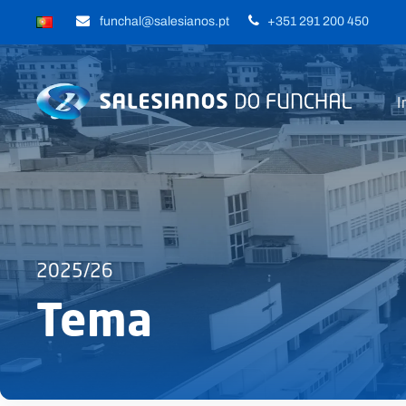
funchal@salesianos.pt
+351 291 200 450
I
2025/26
Tema