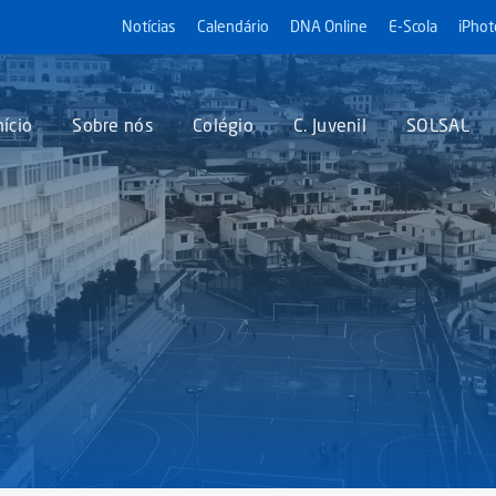
Notícias
Calendário
DNA Online
E-Scola
iPhot
nício
Sobre nós
Colégio
C. Juvenil
SOLSAL