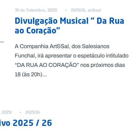
30 de Setembro, 2025
•
2025/26
,
art&sal
Divulgação Musical ” Da Rua
ao Coração”
A Companhia Art&Sal, dos Salesianos
Funchal, irá apresentar o espetáculo intitulado
“DA RUA AO CORAÇÃO” nos próximos dias
18 (às 20h)...
, 2025
•
2025/26
ivo 2025 / 26