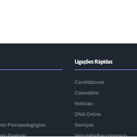
Ligações Rápidas
Candidaturas
Calendário
Notícias
DNA Online
nto Psicopedagógico
Serviços
to Pastoral
Vem trabalhar connosco