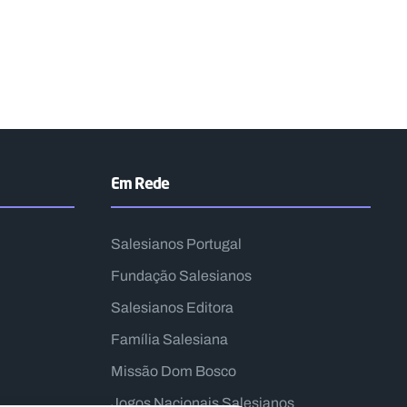
Em Rede
Salesianos Portugal
Fundação Salesianos
Salesianos Editora
Família Salesiana
Missão Dom Bosco
Jogos Nacionais Salesianos