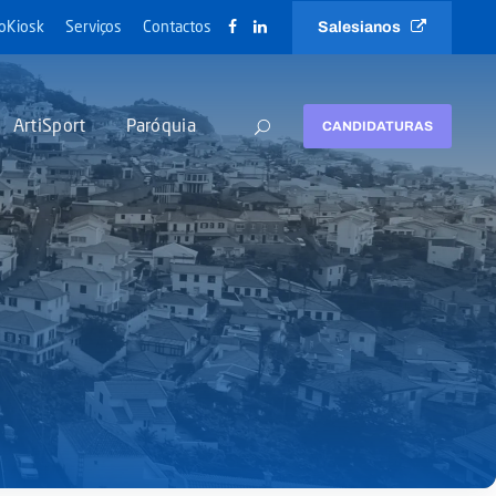
Salesianos
oKiosk
Serviços
Contactos
ArtiSport
Paróquia
CANDIDATURAS